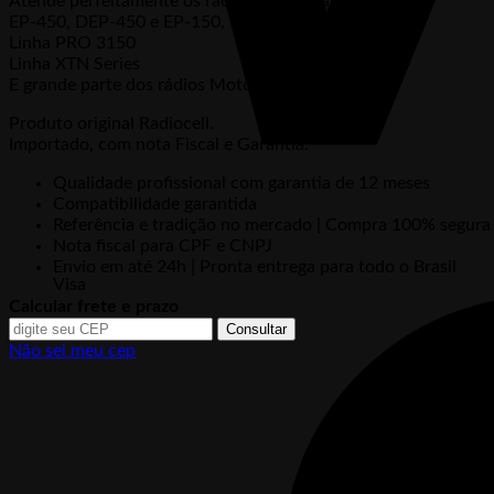
Atende perfeitamente os rádios Motorola:
EP-450, DEP-450 e EP-150,
Linha PRO 3150
Linha XTN Series
E grande parte dos rádios Motorola
Produto original Radiocell.
Importado, com nota Fiscal e Garantia.
Qualidade profissional com garantia de 12 meses
Compatibilidade garantida
Referência e tradição no mercado | Compra 100% segura
Nota fiscal para CPF e CNPJ
Envio em até 24h | Pronta entrega para todo o Brasil
Visa
Calcular frete e prazo
Consultar
Não sei meu cep