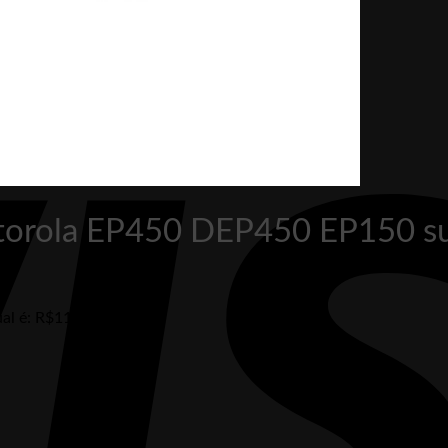
otorola EP450 DEP450 EP150 
al é: R$118,00.