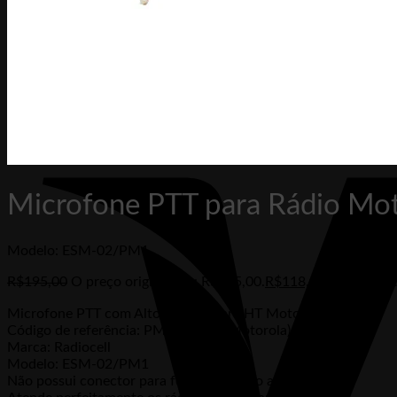
Boleto Bancário
Microfone PTT para Rádio M
Modelo: ESM-02/PM1
R$
195,00
O preço original era: R$195,00.
R$
118,00
O preço atu
Microfone PTT com Alto Falante para HT Motorola
Código de referência: PMMN4013 (Motorola)
Marca: Radiocell
Modelo: ESM-02/PM1
Não possui conector para fone de ouvido auxiliar.