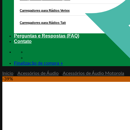
Carregadores para Rádios Vertex
Carregadores para Rádios Tait
Perguntas e Respostas (FAQ)
Contato
Finalização de compra
+
Início
/
Acessórios de Áudio
/
Acessórios de Áudio Motorola
-39%
PIX