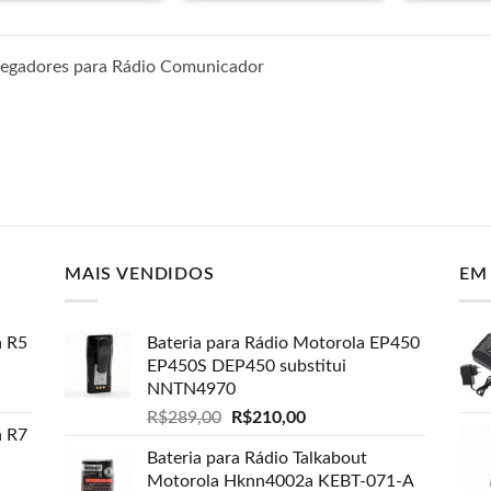
regadores para Rádio Comunicador
MAIS VENDIDOS
EM
a R5
Bateria para Rádio Motorola EP450
EP450S DEP450 substitui
NNTN4970
O
O
R$
289,00
R$
210,00
a R7
preço
preço
Bateria para Rádio Talkabout
original
atual
Motorola Hknn4002a KEBT-071-A
era:
é: