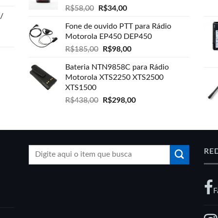
O
R$289,00.
O
R$210,00.
R$
58,00
R$
34,00
/
preço
preço
Fone de ouvido PTT para Rádio
original
atual
Motorola EP450 DEP450
era:
é:
R$58,00.
O
R$34,00.
O
R$
185,00
R$
98,00
preço
preço
Bateria NTN9858C para Rádio
original
atual
Motorola XTS2250 XTS2500
era:
é:
XTS1500
R$185,00.
R$98,00.
O
O
R$
438,00
R$
298,00
preço
preço
original
atual
.
era:
é:
R$438,00.
R$298,00.
Pesquisar
RE
por:
F