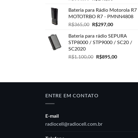
preço
preço
Bateria para Rádio Motorola R7 
original
atual
MOTOTRBO R7 - PMNN4808
era:
é:
R$580,00.
O
R$248,00.
O
R$
365,00
R$
297,00
preço
preço
Bateria para rádio SEPURA
original
atual
STP8000 / STP9000 / SC20 /
era:
é:
SC2020
R$365,00.
R$297,00.
O
O
R$
1.100,00
R$
895,00
preço
preço
original
atual
era:
é:
R$1.100,00.
R$895,00
ENTRE EM CONTATO
E-mail
radiocell@radiocell.com.br