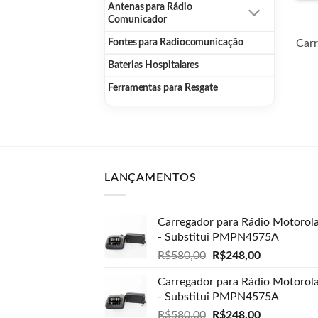
Antenas para Rádio
Comunicador
Car
Fontes para Radiocomunicação
Baterias Hospitalares
Ferramentas para Resgate
LANÇAMENTOS
Carregador para Rádio Motorol
- Substitui PMPN4575A
O
O
R$
580,00
R$
248,00
preço
preço
Carregador para Rádio Motorol
original
atual
- Substitui PMPN4575A
era:
é:
R$580,00.
O
R$248,00.
O
R$
580,00
R$
248,00