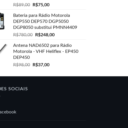
O
O
R$
89,00
R$
75,00
preço
preço
Bateria para Rádio Motorola
original
atual
DEP550 DEP570 DGP5050
era:
é:
DGP8050 substitui PMNN4409
R$89,00.
R$75,00.
O
O
R$
780,00
R$
248,00
preço
preço
Antena NAD6502 para Rádio
original
atual
Motorola - VHF Heliflex - EP450
era:
é:
DEP450
R$780,00.
R$248,00.
O
O
R$
98,00
R$
37,00
preço
preço
original
atual
era:
é:
R$98,00.
R$37,00.
DES SOCIAIS
acebook