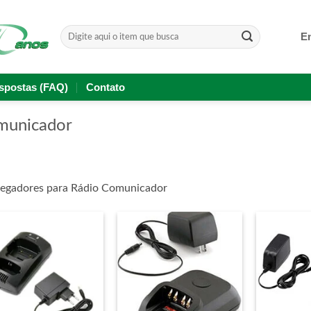
Pesquisar
En
por:
spostas (FAQ)
Contato
municador
regadores para Rádio Comunicador