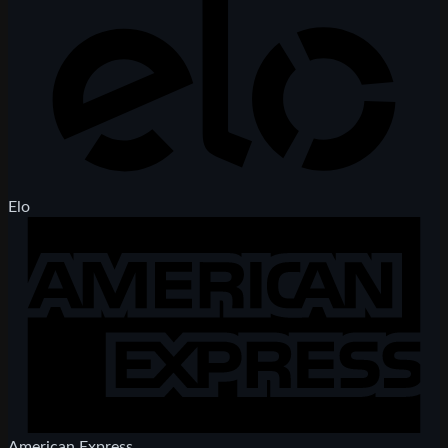
Elo
American Express