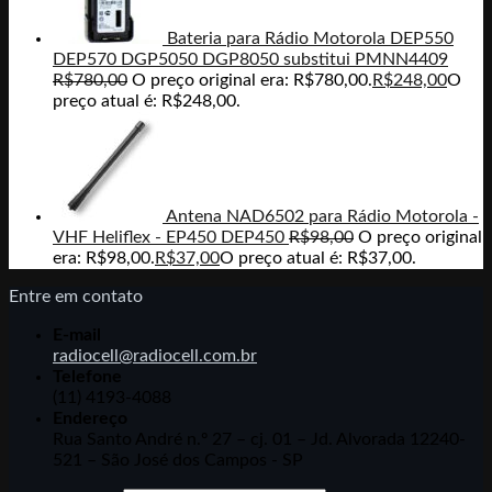
Bateria para Rádio Motorola DEP550
DEP570 DGP5050 DGP8050 substitui PMNN4409
R$
780,00
O preço original era: R$780,00.
R$
248,00
O
preço atual é: R$248,00.
Antena NAD6502 para Rádio Motorola -
VHF Heliflex - EP450 DEP450
R$
98,00
O preço original
era: R$98,00.
R$
37,00
O preço atual é: R$37,00.
Entre em contato
E-mail
radiocell@radiocell.com.br
Telefone
(11) 4193-4088
Endereço
Rua Santo André n.º 27 – cj. 01 – Jd. Alvorada 12240-
521 – São José dos Campos - SP