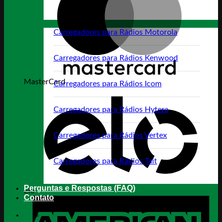
Carregadores para Rádios Motorola
Carregadores para Rádios Kenwood
MasterCard
Carregadores para Rádios Icom
Carregadores para Rádios Hytera
Carregadores para Rádios Vertex
Carregadores para Rádios Tait
Perguntas e Respostas (FAQ)
Elo
Contato