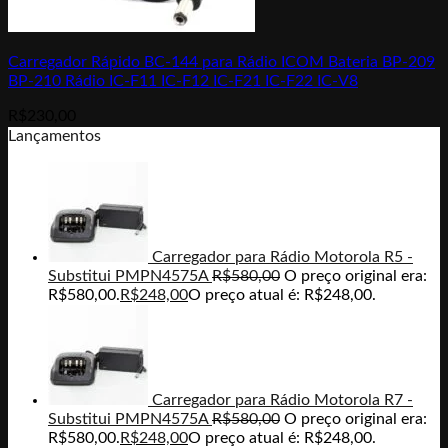
Carregador Rápido BC-144 para Rádio ICOM Bateria BP-209
BP-210 Rádio IC-F11 IC-F12 IC-F21 IC-F22 IC-V8
R$
230,00
Lançamentos
Carregador para Rádio Motorola R5 -
Substitui PMPN4575A
R$
580,00
O preço original era:
R$580,00.
R$
248,00
O preço atual é: R$248,00.
Carregador para Rádio Motorola R7 -
Substitui PMPN4575A
R$
580,00
O preço original era:
R$580,00.
R$
248,00
O preço atual é: R$248,00.