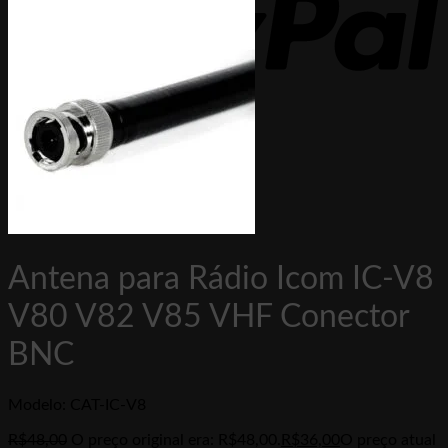
PayPal
Antena para Rádio Icom IC-V8
V80 V82 V85 VHF Conector
BNC
Modelo: CAT-IC-V8
R$
48,00
O preço original era: R$48,00.
R$
36,00
O preço atual