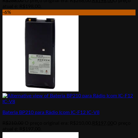
R$
268,00
O preço original era: R$268,00.
R$
198,00
O preço
atual é: R$198,00.
-6%
Bateria BP210 para Rádio Icom IC-F12 IC-V8
R$
210,00
O preço original era: R$210,00.
R$
197,00
O preço
atual é: R$197,00.