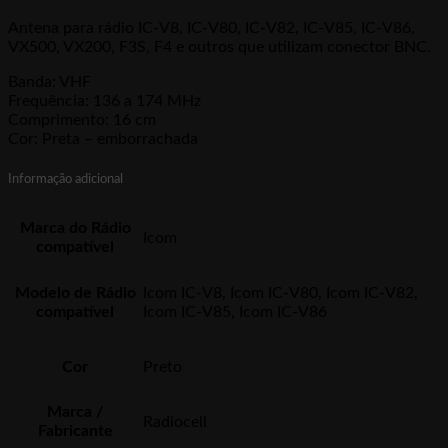
Antena para rádio IC-V8, IC-V80, IC-V82, IC-V85, IC-V86,
VX500, VX200, F3S, F4 e outros que utilizam conector BNC.
Banda: VHF
Frequência: 136 a 174 MHz
Comprimento: 16 cm
Cor: Preta – emborrachada
Informação adicional
Marca do Rádio
Icom
compatível
Modelo de Rádio
Icom IC-V8, Icom IC-V80, Icom IC-V82,
compatível
Icom IC-V85, Icom IC-V86
Cor
Preto
Marca /
Radiocell
Fabricante