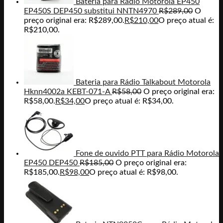
Bateria para Rádio Motorola EP450
EP450S DEP450 substitui NNTN4970
R$
289,00
O
preço original era: R$289,00.
R$
210,00
O preço atual é:
R$210,00.
Bateria para Rádio Talkabout Motorola
Hknn4002a KEBT-071-A
R$
58,00
O preço original era:
R$58,00.
R$
34,00
O preço atual é: R$34,00.
Fone de ouvido PTT para Rádio Motorola
EP450 DEP450
R$
185,00
O preço original era:
R$185,00.
R$
98,00
O preço atual é: R$98,00.