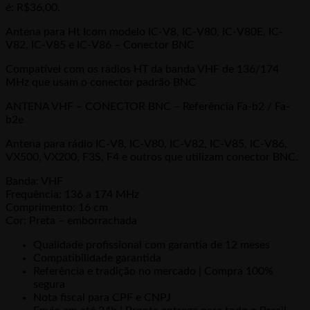
é: R$36,00.
Antena para Ht Icom modelo IC-V8, IC-V80, IC-V80E, IC-
V82, IC-V85 e IC-V86 – Conector BNC
Compatível com os rádios HT da banda VHF de 136/174
MHz que usam o conector padrão BNC
ANTENA VHF – CONECTOR BNC – Referência Fa-b2 / Fa-
b2e
Antena para rádio IC-V8, IC-V80, IC-V82, IC-V85, IC-V86,
VX500, VX200, F3S, F4 e outros que utilizam conector BNC.
Banda: VHF
Frequência: 136 a 174 MHz
Comprimento: 16 cm
Cor: Preta – emborrachada
Qualidade profissional com garantia de 12 meses
Compatibilidade garantida
Referência e tradição no mercado | Compra 100%
segura
Nota fiscal para CPF e CNPJ