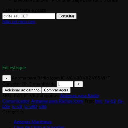
Envio em até 24h | Pronta entrega para todo o Brasil
Calcular frete e prazo
Consultar
Não sei meu cep
Em estoque
Antena para Rádio Icom IC-V8 V80 V82 V85 VHF
Conector BNC quantidade
Adicionar ao carrinho
Comprar agora
SKU:
CAT-IC-V8
Categorias:
Antenas para Rádio
Comunicador
,
Antenas para Rádios Icom
Tags:
bnc
,
fa-b2
,
fa-
b2e
,
ic-v8
,
ic-v80
,
v86
Categorias
Antenas Marítimas
Clips de Cinto e Suportes