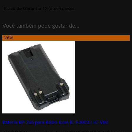
Prazo de Garantia
12 (doze) meses.
Você também pode gostar de…
-26%
Bateria BP-265 para Rádio Icom IC-F3003 / IC-V80