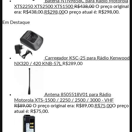
Bateria NTN9858C para Rádio Motorola
XTS2250 XTS2500 XTS1500
R$
438,00
O preço original
era: R$438,00.
R$
298,00
O preço atual é: R$298,00.
Em Destaque
Carregador KSC-25 para Rádio Kenwood
NX320 / 420 KNB-57L
R$
289,00
Antena 8505518V01 para Rádio
Motorola XTS-1500 / 2250 / 2500 / 3000 - VHF
R$
89,00
O preço original era: R$89,00.
R$
75,00
O preço
atual é: R$75,00.