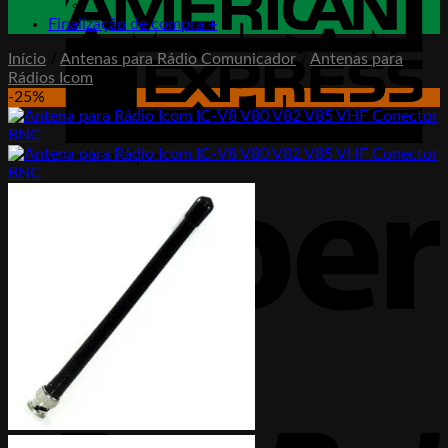
Finalização de compra
+
Início
/
Antenas para Rádio Comunicador
/
Antenas para
Rádios Icom
-25%
American Express
Hiper